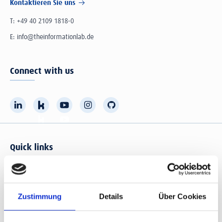
Kontaktieren Sie uns
T:
+49 40 2109 1818-0
E:
info@theinformationlab.de
Connect with us
Quick links
Offene Stellen
Kunden
Use Cases
The Data School
Zustimmung
Details
Über Cookies