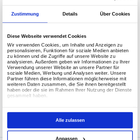
Zustimmung
Details
Über Cookies
Kontaktieren Sie uns
The Information Lab Deutschland
Diese Webseite verwendet Cookies
Kaiser-Wilhelm-Straße 93
Wir verwenden Cookies, um Inhalte und Anzeigen zu
20355 Hamburg
personalisieren, Funktionen für soziale Medien anbieten
zu können und die Zugriffe auf unsere Website zu
analysieren. Außerdem geben wir Informationen zu Ihrer
Kontaktieren Sie uns
Verwendung unserer Website an unsere Partner für
soziale Medien, Werbung und Analysen weiter. Unsere
T:
+49 40 2109 1818-0
Partner führen diese Informationen möglicherweise mit
E:
info@theinformationlab.de
weiteren Daten zusammen, die Sie ihnen bereitgestellt
haben oder die sie im Rahmen Ihrer Nutzung der Dienste
gesammelt haben.
Connect with us
Alle zulassen
Anpassen