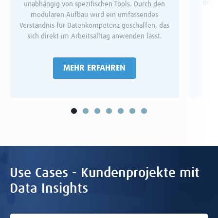
durc
unabhängig von spezifischen Tools. Durch den
modularen Aufbau wird ein umfassendes
Verständnis für Datenkompetenz geschaffen, das
sich direkt im Arbeitsalltag anwenden lässt.
MEHR ERFAHREN
Use Cases - Kundenprojekte mit
Data Insights