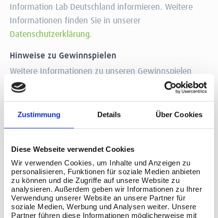
Information Lab Deutschland informieren. Weitere
Informationen finden Sie in unserer
Datenschutzerklärung
.
Hinweise zu Gewinnspielen
Weitere Informationen zu unseren Gewinnspielen
finden Sie hier:
Rechtliche Hinweise für Gewinnspiele
.
Allgemeine Geschäftsbedingungen
Zustimmung
Details
Über Cookies
Weitere Informationen finden Sie in unseren
allgemeinen Geschäftsbedingungen:
Allgemeine
Diese Webseite verwendet Cookies
Geschäftsbedingungen
.
Wir verwenden Cookies, um Inhalte und Anzeigen zu
personalisieren, Funktionen für soziale Medien anbieten
zu können und die Zugriffe auf unsere Website zu
analysieren. Außerdem geben wir Informationen zu Ihrer
Verwendung unserer Website an unsere Partner für
soziale Medien, Werbung und Analysen weiter. Unsere
Kontaktieren Sie uns
Partner führen diese Informationen möglicherweise mit