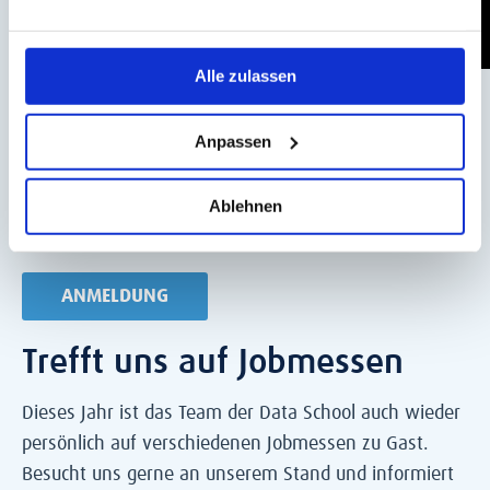
Alle zulassen
Wichtig zu wissen:
Jedes Jahr starten wir drei
Anpassen
Kohorten mit jeweils 8 Teilnehmer:innen.
Für regelmäßige Updates von der Data School
Ablehnen
melde Dich bitte hier an.
ANMELDUNG
Trefft uns auf Jobmessen
Dieses Jahr ist das Team der Data School auch wieder
persönlich auf verschiedenen Jobmessen zu Gast.
Besucht uns gerne an unserem Stand und informiert