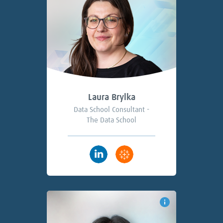
Laura Brylka
Data School Consultant -
The Data School