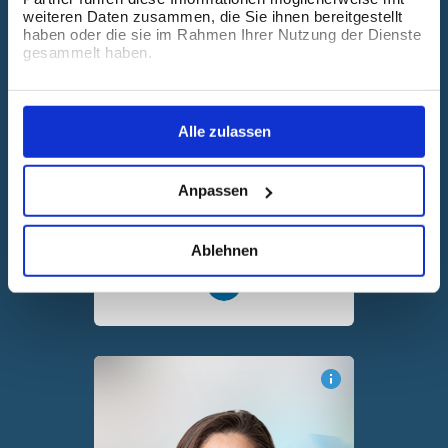
weiteren Daten zusammen, die Sie ihnen bereitgestellt
haben oder die sie im Rahmen Ihrer Nutzung der Dienste
gesammelt haben.
Alle zulassen
Jan Delventhal
Anpassen
Head of Business Development
Ablehnen