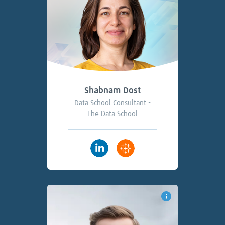
Shabnam Dost
Data School Consultant -
The Data School