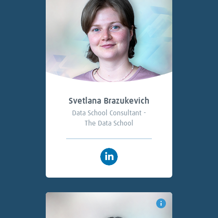
Svetlana Brazukevich
Data School Consultant -
The Data School