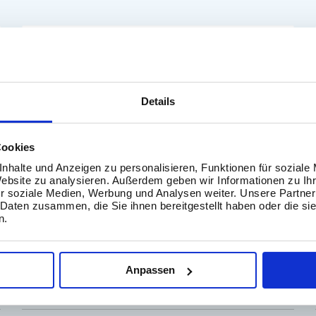
News
Details
Cookies
nhalte und Anzeigen zu personalisieren, Funktionen für soziale
Website zu analysieren. Außerdem geben wir Informationen zu I
r soziale Medien, Werbung und Analysen weiter. Unsere Partner
 Daten zusammen, die Sie ihnen bereitgestellt haben oder die s
23. Januar 2018
n.
Kundenprojekte bei unserer Data
School – ein Interview
Anpassen