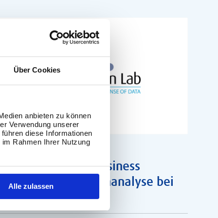
News
Über Cookies
 Medien anbieten zu können
hrer Verwendung unserer
 führen diese Informationen
ie im Rahmen Ihrer Nutzung
23. Januar 2018
Stellenangebote Business
Intelligence & Datenanalyse bei
Alle zulassen
The Information Lab