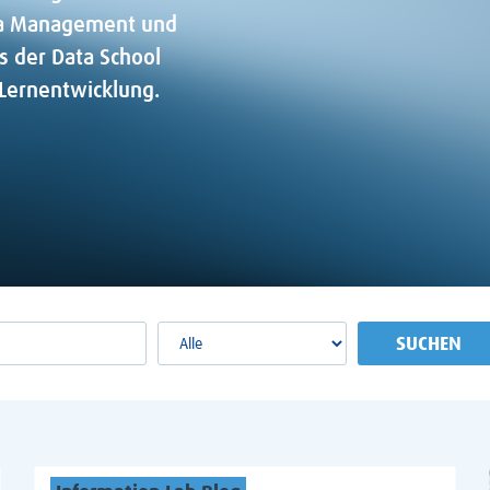
ata Management und
ts der Data School
Lernentwicklung.
SUCHEN