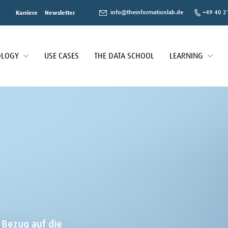
info@theinformationlab.de
+49 40 2
Karriere
Newsletter
OLOGY
USE CASES
THE DATA SCHOOL
LEARNING
 Bezug auf die