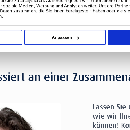
Website zu analysieren. Außerdem geben wir Informationen zu I
r soziale Medien, Werbung und Analysen weiter. Unsere Partner
 Daten zusammen, die Sie ihnen bereitgestellt haben oder die s
n.
Anpassen
ssiert an einer Zusammen
Lassen Sie
wie wir Ihr
können! Kon