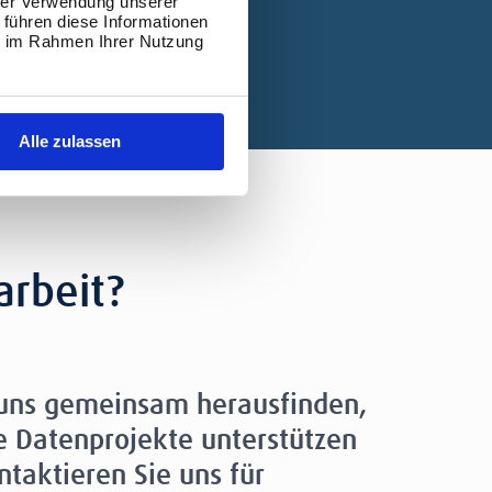
hrer Verwendung unserer
 führen diese Informationen
ie im Rahmen Ihrer Nutzung
Alle zulassen
arbeit?
 uns gemeinsam herausfinden,
e Datenprojekte unterstützen
taktieren Sie uns für