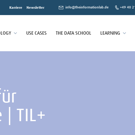
info@theinformationlab.de
+49 40 2
Karriere
Newsletter
OLOGY
USE CASES
THE DATA SCHOOL
LEARNING
für
| TIL+