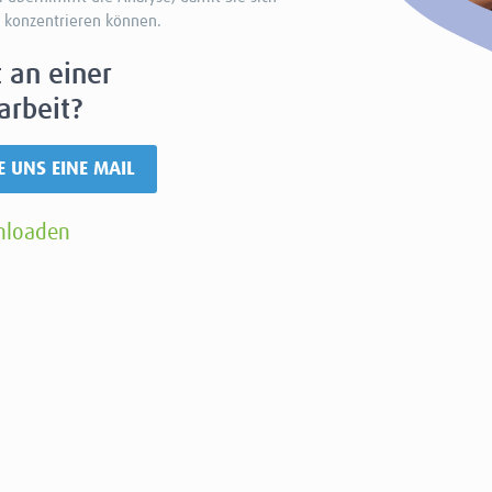
e konzentrieren können.
t an einer
rbeit?
E UNS EINE MAIL
wnloaden