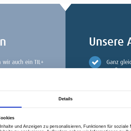
en
Unsere 
 wir auch ein TIL+
Ganz glei
große gem
Veränderu
Sie da.
 Data Analytics als
Details
Wir stelle
Schritte 
Cookies
machen o
nhalte und Anzeigen zu personalisieren, Funktionen für soziale
spielt kei