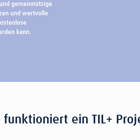
 und gemeinnützige
tzen und wertvolle
kostenlose
werden kann.
 funktioniert ein TIL+ Proj