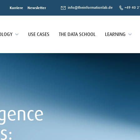
info@theinformationlab.de
+49 40 2
Karriere
Newsletter
OLOGY
USE CASES
THE DATA SCHOOL
LEARNING
igence
s: