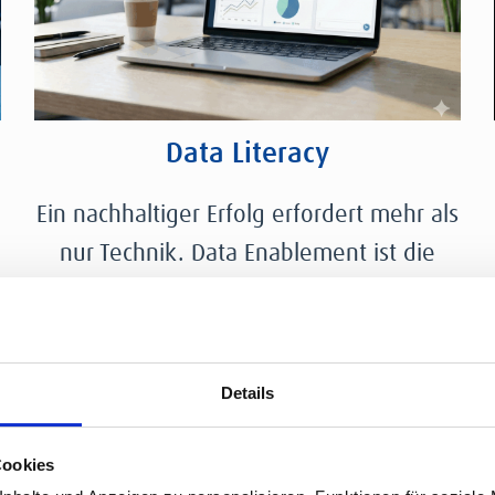
Data Literacy
Ein nachhaltiger Erfolg erfordert mehr als
nur Technik. Data Enablement ist die
notwendige Ergänzung zu Data
Governance und Management. Wir
schulen Ihre Teams in Tools wie Tableau
Details
und Power BI und bauen die
notwendige Datenkultur (Data Literacy)
Cookies
auf, damit Ihre Mitarbeiter