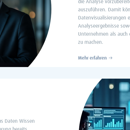
die Analyse vorzuberei
auszuführen. Damit kö
Datenvisualisierungen e
Analyseergebnisse sowo
Unternehmen als auch d
zu machen.
Mehr erfahren
us Daten Wissen
erung bereits