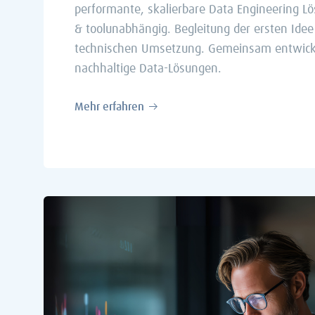
performante, skalierbare Data Engineering Lö
& toolunabhängig. Begleitung der ersten Idee 
technischen Umsetzung. Gemeinsam entwick
nachhaltige Data-Lösungen.
Mehr erfahren