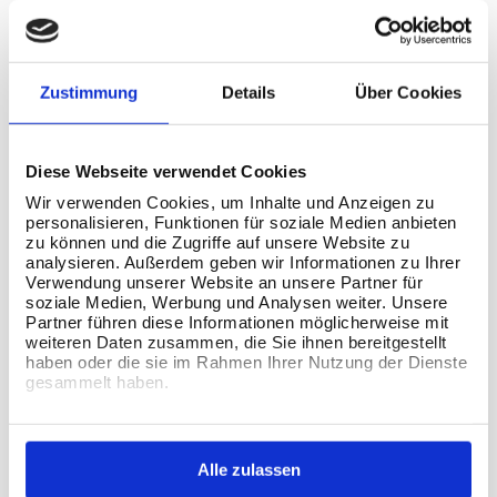
empty.
Zustimmung
Details
Über Cookies
Kontaktieren Sie uns
Diese Webseite verwendet Cookies
Wir verwenden Cookies, um Inhalte und Anzeigen zu
The Information Lab Deutschland
personalisieren, Funktionen für soziale Medien anbieten
Kaiser-Wilhelm-Straße 93
zu können und die Zugriffe auf unsere Website zu
20355 Hamburg
analysieren. Außerdem geben wir Informationen zu Ihrer
Verwendung unserer Website an unsere Partner für
soziale Medien, Werbung und Analysen weiter. Unsere
Kontaktieren Sie uns
Partner führen diese Informationen möglicherweise mit
weiteren Daten zusammen, die Sie ihnen bereitgestellt
T:
+49 40 2109 1818-0
haben oder die sie im Rahmen Ihrer Nutzung der Dienste
gesammelt haben.
E:
info@theinformationlab.de
Connect with us
Alle zulassen