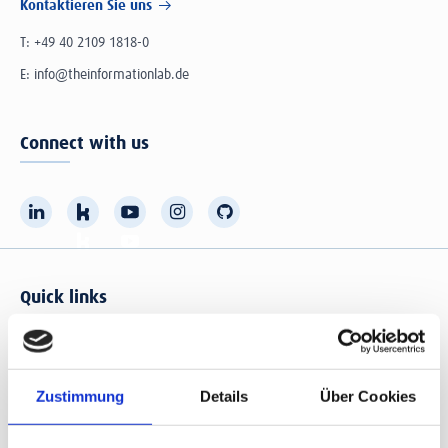
Kontaktieren Sie uns
T:
+49 40 2109 1818-0
E:
info@theinformationlab.de
Connect with us
Quick links
Offene Stellen
Kunden
Use Cases
The Data School
Zustimmung
Details
Über Cookies