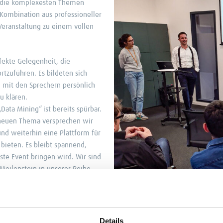
h die komplexesten Themen
Kombination aus professioneller
eranstaltung zu einem vollen
fekte Gelegenheit, die
tzuführen. Es bildeten sich
 mit den Sprechern persönlich
u klären.
ta Mining“ ist bereits spürbar.
neuen Thema versprechen wir
und weiterhin eine Plattform für
bieten. Es bleibt spannend,
te Event bringen wird. Wir sind
Meilenstein in unserer Reihe
agement des Organisationsteams
 Hintergrund wäre eine so
Details