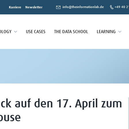
info@theinformationlab.de
+49 40 2
Karriere
Newsletter
OLOGY
USE CASES
THE DATA SCHOOL
LEARNING
ck auf den 17. April zum
ouse