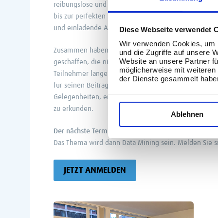
reibungslose und erfolgreiche Veranstaltung nicht m
bis zur perfekten Umsetzung am Tag selbst haben al
und einladende Atmosphäre zu schaffen, die zum Ne
Diese Webseite verwendet 
Wir verwenden Cookies, um I
Zusammen haben die Referenten und das Organisatio
und die Zugriffe auf unsere 
Website an unsere Partner fü
geschaffen, die nicht nur informativ, sondern auch in
möglicherweise mit weiteren
Teilnehmer lange über das Event hinaus beschäftigen
der Dienste gesammelt habe
für seinen Beitrag zu diesem Erfolg zutiefst dankbar
Gelegenheiten, erneut zusammenzukommen und die W
zu erkunden.
Ablehnen
Der nächste Termin in der Eventreihe findet am 19.
Das Thema wird dann Data Mining sein. Melden Sie s
JETZT ANMELDEN