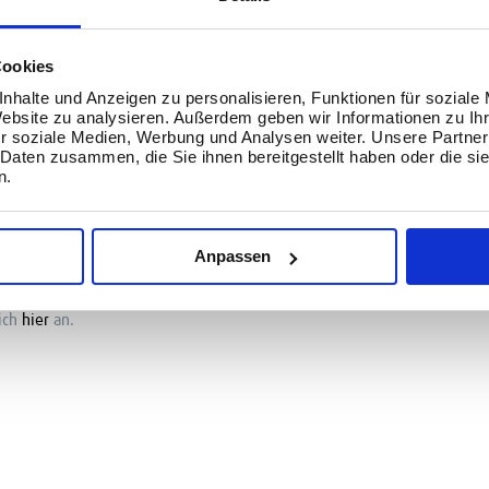
öglich gewesen. Von der Planung
le dazu beigetragen, eine warme
tzwerken einlud.
Cookies
nhalte und Anzeigen zu personalisieren, Funktionen für soziale
nsteam eine Veranstaltung
Website zu analysieren. Außerdem geben wir Informationen zu I
r soziale Medien, Werbung und Analysen weiter. Unsere Partner
spirierend war und die
 Daten zusammen, die Sie ihnen bereitgestellt haben oder die s
 wird. Wir sind jedem Einzelnen
n.
 und freuen uns auf zukünftige
elt der Business Intelligence
Anpassen
6.2024 um 18 Uhr wieder in unseren Räumen statt.
ich
hier
an.