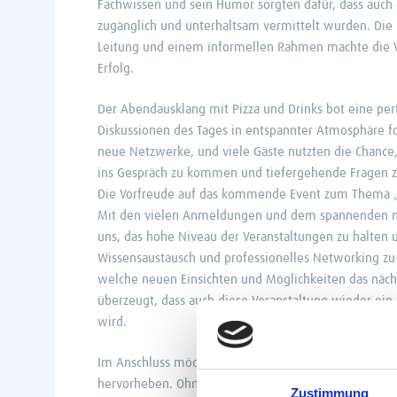
Fachwissen und sein Humor sorgten dafür, dass auc
zugänglich und unterhaltsam vermittelt wurden. Die 
Leitung und einem informellen Rahmen machte die V
Erfolg.
Der Abendausklang mit Pizza und Drinks bot eine per
Diskussionen des Tages in entspannter Atmosphäre for
neue Netzwerke, und viele Gäste nutzten die Chance,
ins Gespräch zu kommen und tiefergehende Fragen z
Die Vorfreude auf das kommende Event zum Thema „Da
Mit den vielen Anmeldungen und dem spannenden 
uns, das hohe Niveau der Veranstaltungen zu halten 
Wissensaustausch und professionelles Networking zu 
welche neuen Einsichten und Möglichkeiten das nächs
überzeugt, dass auch diese Veranstaltung wieder ein 
wird.
Im Anschluss möchten wir das außerordentliche Eng
hervorheben. Ohne ihre harte Arbeit und Hingabe im
Zustimmung