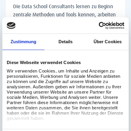
Die Data School Consultants lernen zu Beginn
zentrale Methoden und Tools kennen, arbeiten
mit Datenvisualisierung, Reporting und
datengetriebenen Fragestellungen. Nach der
intensiven Trainings- und Zertifizierungsphase
Zustimmung
Details
Über Cookies
sammeln sie in Kundenplacements reale
Berufserfahrung und stärken ihre Expertise als
Diese Webseite verwendet Cookies
Data Consultants.
Wir verwenden Cookies, um Inhalte und Anzeigen zu
So eröffnet The Data School neue Perspektiven
personalisieren, Funktionen für soziale Medien anbieten
zu können und die Zugriffe auf unsere Website zu
für Quereinsteiger:innen und
analysieren. Außerdem geben wir Informationen zu Ihrer
Berufseinsteiger:innen. Sie steht für ein
Verwendung unserer Website an unsere Partner für
soziale Medien, Werbung und Analysen weiter. Unsere
Verständnis von Talentförderung, das
Partner führen diese Informationen möglicherweise mit
weiteren Daten zusammen, die Sie ihnen bereitgestellt
fachliches Lernen, praktische Erfahrung und
haben oder die sie im Rahmen Ihrer Nutzung der Dienste
persönliche Entwicklung verbindet.
gesammelt haben.