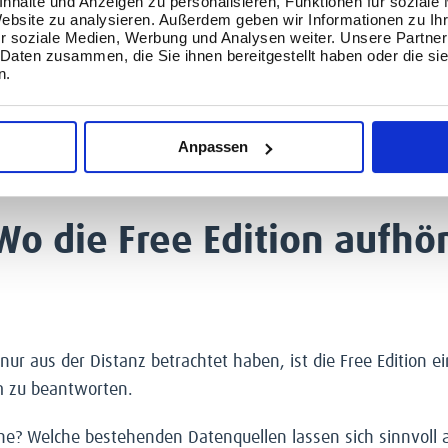
nhalte und Anzeigen zu personalisieren, Funktionen für soziale
 geteilt, aktualisiert, abgesichert und in bestehende Prozes
Website zu analysieren. Außerdem geben wir Informationen zu I
r soziale Medien, Werbung und Analysen weiter. Unsere Partner
ile der Plattform. Denn in Unternehmen geht es nicht nur 
 Daten zusammen, die Sie ihnen bereitgestellt haben oder die s
n.
tzustellen, Berechtigungen sauber zu steuern, Datenquellen 
und skalierbare Analytics-Strukturen in der Organisation z
Anpassen
rise Plattform, sondern ergänzt sie um einen deutlich leichte
Wo die Free Edition aufhö
nur aus der Distanz betrachtet haben, ist die Free Edition 
rm zu beantworten.
eiche? Welche bestehenden Datenquellen lassen sich sinnvol