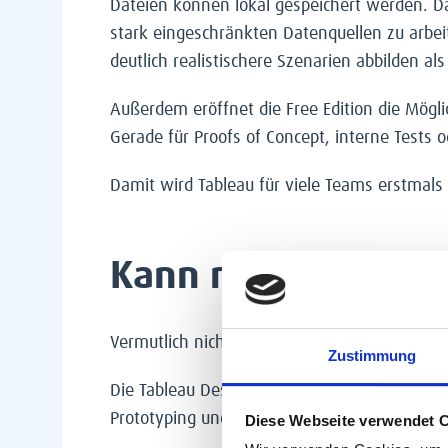
Dateien können lokal gespeichert werden. Da
stark eingeschränkten Datenquellen zu arbe
deutlich realistischere Szenarien abbilden als
Außerdem eröffnet die Free Edition die Mögli
Gerade für Proofs of Concept, interne Tests od
Damit wird Tableau für viele Teams erstmals 
Kann man jetzt ein
Vermutlich nicht. Und genau hier ist eine wi
Zustimmung
Die Tableau Desktop Free Edition ist, wie der
Prototyping und erste Analysen. In professi
Diese Webseite verwendet 