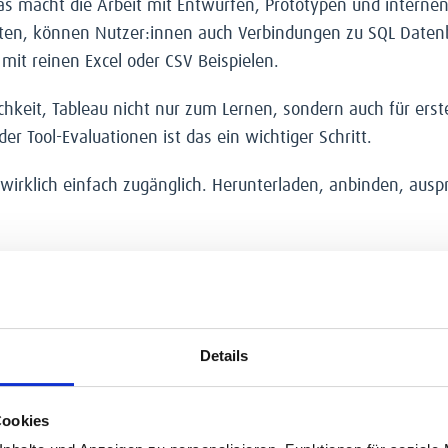
s macht die Arbeit mit Entwürfen, Prototypen und internen A
iten, können Nutzer:innen auch Verbindungen zu SQL Datenb
 mit reinen Excel oder CSV Beispielen.
chkeit, Tableau nicht nur zum Lernen, sondern auch für erst
er Tool-Evaluationen ist das ein wichtiger Schritt.
wirklich einfach zugänglich. Herunterladen, anbinden, auspr
fach Tableau Lizenzen kü
chtige Einordnung nötig.
Details
 Name schon sagt, eine Desktop Lösung. Sie eignet sich sehr 
onellen Analytics-Umgebungen endet der Bedarf jedoch selte
Cookies