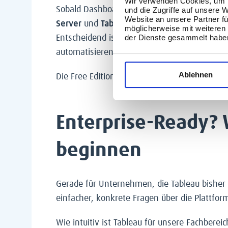
Wir verwenden Cookies, um I
Sobald Dashboards zuverlässig bereitgestellt,
und die Zugriffe auf unsere 
Website an unsere Partner fü
Server
und
Tableau Cloud
zentrale Bestandte
möglicherweise mit weiteren
der Dienste gesammelt habe
Entscheidend ist auch, Inhalte zentral berei
automatisieren sowie Governance, Sicherheit 
Ablehnen
Die Free Edition ersetzt also nicht die Enterp
Enterprise-Ready? 
beginnen
Gerade für Unternehmen, die Tableau bisher 
einfacher, konkrete Fragen über die Plattfo
Wie intuitiv ist Tableau für unsere Fachber