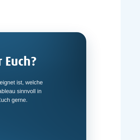
r Euch?
ignet ist, welche
bleau sinnvoll in
Euch gerne.