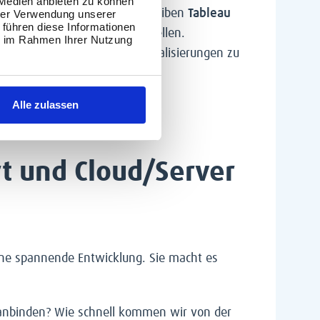
 Medien anbieten zu können
se integriert werden sollen, bleiben
Tableau
hrer Verwendung unserer
 führen diese Informationen
darum, ein Dashboard zu erstellen.
ie im Rahmen Ihrer Nutzung
zuverlässig zu verwalten, Aktualisierungen zu
u verankern.
Alle zulassen
ren Einstieg.
rt und Cloud/Server
eine spannende Entwicklung. Sie macht es
l anbinden? Wie schnell kommen wir von der