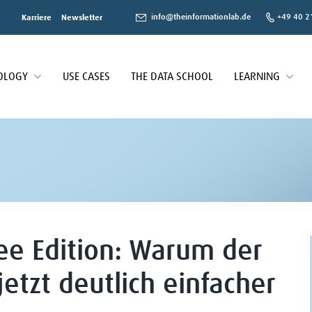
info@theinformationlab.de
+49 40 2
Karriere
Newsletter
OLOGY
USE CASES
THE DATA SCHOOL
LEARNING
ee Edition: Warum der
jetzt deutlich einfacher