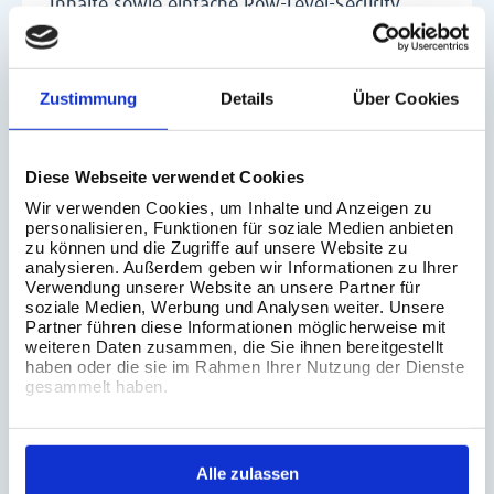
Inhalte sowie einfache Row-Level-Security
(RLS) in Desktop, Server und Cloud.
•
POWER():
Erhöht eine Zahl auf einen
Zustimmung
Details
Über Cookies
Exponenten und eignet sich für
Wachstumsmodelle, Zinseszins, Flächen und
Volumenberechnungen sowie Wurzeln über
Diese Webseite verwendet Cookies
Bruchpotenzen.
Wir verwenden Cookies, um Inhalte und Anzeigen zu
personalisieren, Funktionen für soziale Medien anbieten
•
RANK & INDEX:
ordnet Werte in einer
zu können und die Zugriffe auf unsere Website zu
analysieren. Außerdem geben wir Informationen zu Ihrer
Partition und ermöglicht wertbasierte Rankings
Verwendung unserer Website an unsere Partner für
und Bestenlisten. INDEX gibt die Position der
soziale Medien, Werbung und Analysen weiter. Unsere
Partner führen diese Informationen möglicherweise mit
Zeile unabhängig vom Wert zurück und eignet
weiteren Daten zusammen, die Sie ihnen bereitgestellt
haben oder die sie im Rahmen Ihrer Nutzung der Dienste
sich für Zeilennummerierung, Zebra-Muster und
gesammelt haben.
das Begrenzen auf die ersten N Einträge.
•
WINDOW_SUM:
bildet gleitende Summen
über einen frei definierbaren Bereich relativ zur
Alle zulassen