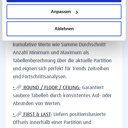
aktuellen Zeile und eignet sich für rollierende
Auswertungen. Die Fenstergrenzen lassen sich
Anpassen
flexibel per Start und Ende oder über die
Tableau-Tabellenberechnung steuern.
Ablehnen
•
RUNNING Aggregation:
berechnen
kumulative Werte wie Summe Durchschnitt
Anzahl Minimum und Maximum als
Tabellenberechnung über die aktuelle Partition
und eignen sich perfekt für Trends Zeitreihen
und Fortschrittsanalysen.
•
ROUND / FLOOR / CEILING:
Garantiert
saubere Tabellen durch konsistentes Auf- oder
Abrunden von Werten.
•
FIRST & LAST
:
Liefern positionsbasierte
Offsets innerhalb einer Partition und