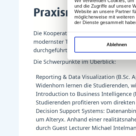
Wir verwenden Cookies, um I
und die Zugriffe auf unsere 
Praxisnahe Lehre: 
Website an unsere Partner fü
möglicherweise mit weiteren
der Dienste gesammelt habe
Die Kooperation erstreckt sich über v
modernster Tools liegt. Dabei setzt T
Ablehnen
durchgeführt, die tagesaktuelle Cases 
Die Schwerpunkte im Überblick:
Reporting & Data Visualization (B.Sc. 
Widenhorn lernen die Studierenden, w
Introduction to Business Intelligence 
Studierenden profitieren vom direkten
Decision Support Systems: Datenanbin
um Alteryx. Anhand einer realitätsnahe
durch Guest Lecturer Michael Intelma