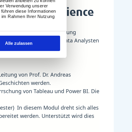
 Medien anbieten zu können
hrer Verwendung unserer
er in Data Science
 führen diese Informationen
ie im Rahmen Ihrer Nutzung
Fokus immer auf der Anwendung
elmäßig von wechselnden Data Analysten
Alle zulassen
n.
Leitung von Prof. Dr. Andreas
 Geschichten werden.
errschung von Tableau und Power BI. Die
ester)
In diesem Modul dreht sich alles
bereitet werden. Unterstützt wird dies