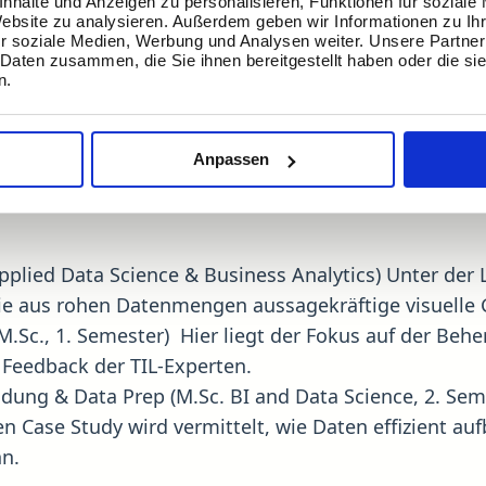
nhalte und Anzeigen zu personalisieren, Funktionen für soziale
Website zu analysieren. Außerdem geben wir Informationen zu I
Vom Bachelor bis zum Mast
r soziale Medien, Werbung und Analysen weiter. Unsere Partner
 Daten zusammen, die Sie ihnen bereitgestellt haben oder die s
n.
erschiedene Studiengänge und Semester, wobei der 
IL auf Abwechslung: Die Gastvorlesungen werden reg
Anpassen
aus ihren Kundenprojekten mit in den Hörsaal bringe
Applied Data Science & Business Analytics)
Unter der 
ie aus rohen Datenmengen aussagekräftige visuelle
(M.Sc., 1. Semester)
Hier liegt der Fokus auf der Beh
 Feedback der TIL-Experten.
dung & Data Prep (M.Sc. BI and Data Science, 2. Sem
n Case Study wird vermittelt, wie Daten effizient auf
nn.