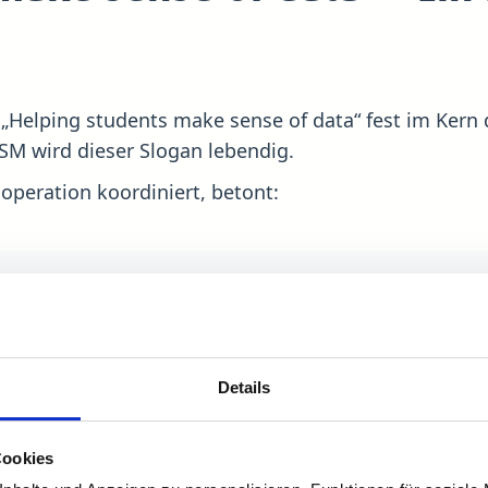
tz „Helping students make sense of data“ fest im Ke
SM wird dieser Slogan lebendig.
ooperation koordiniert, betont:
ns nicht nur einen wertvollen Zugang zum Alumni-Netzwe
auch den aktiven Wissenstransfer und gemeinsame Forsc
mation Lab
Details
Cookies