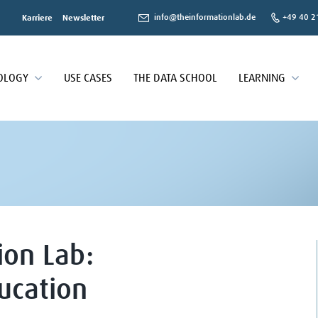
info@theinformationlab.de
+49 40 2
Karriere
Newsletter
OLOGY
USE CASES
THE DATA SCHOOL
LEARNING
ion Lab:
ucation