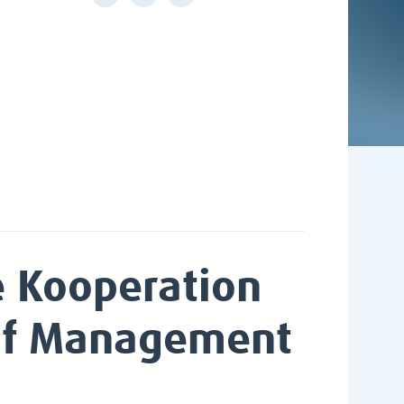
e
Kooperation
 of Management