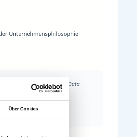
rn der Unternehmensphilosophie
rk für unser Recruiting der Data
hungsprojekte.“
Über Cookies