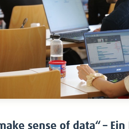
ake sense of data“ – Ein L