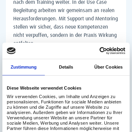
nach dem Training weiter. In der Use Case
Begleitung arbeiten wir gemeinsam an realen
Herausforderungen. Mit Support und Mentoring
stellen wir sicher, dass neue Kompetenzen
nicht verpuffen, sondern in der Praxis Wirkung
entfalten.
So wird aus Weiterbildung ein echter
Befähigungsprozess. Konkrete
Zustimmung
Details
Über Cookies
Anwendungsfälle schaffen direkte Relevanz,
machen Fortschritte schnell sichtbar und helfen
Diese Webseite verwendet Cookies
dabei, neues Wissen nachhaltig in bestehende
Wir verwenden Cookies, um Inhalte und Anzeigen zu
Prozesse zu integrieren.
personalisieren, Funktionen für soziale Medien anbieten
zu können und die Zugriffe auf unsere Website zu
analysieren. Außerdem geben wir Informationen zu Ihrer
Verwendung unserer Website an unsere Partner für
soziale Medien, Werbung und Analysen weiter. Unsere
Partner führen diese Informationen möglicherweise mit