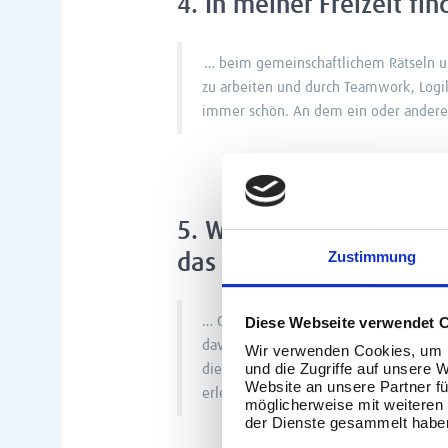
4. In meiner Freizeit f
… beim gemeinschaftlichem Rätseln u
zu arbeiten und durch Teamwork, Logik
immer schön. An dem ein oder andere
5. Wenn ich mich mit e
Zustimmung
das Wort …
Diese Webseite verwendet 
… Organisationsfreudig. Egal ob im pri
davon zu haben, was bevorsteht und mi
Wir verwenden Cookies, um I
und die Zugriffe auf unsere 
die es mit sich bringt, zum Beispiel 
Website an unsere Partner fü
erleben zu können.
möglicherweise mit weiteren
der Dienste gesammelt habe