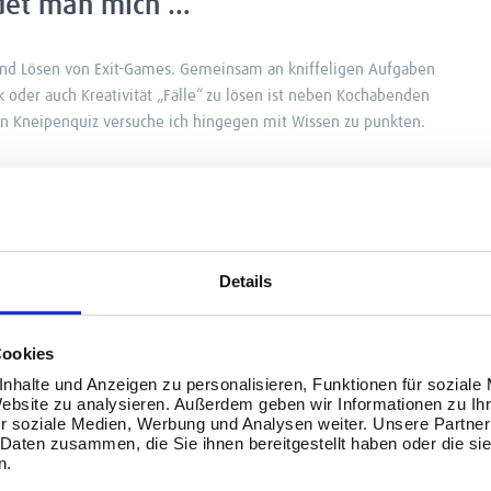
indet man mich …
nd Lösen von Exit-Games. Gemeinsam an kniffeligen Aufgaben
 oder auch Kreativität „Fälle“ zu lösen ist neben Kochabenden
n Kneipenquiz versuche ich hingegen mit Wissen zu punkten.
inem Wort beschreiben müsste, wäre
Details
Cookies
vaten Alltag oder beruflich. Ich mag es, sowohl einen Plan
ch darauf vorzubereiten, als auch die Vorfreude zu genießen,
nhalte und Anzeigen zu personalisieren, Funktionen für soziale
Website zu analysieren. Außerdem geben wir Informationen zu I
einen schönen Abend mit Freund*innen zu planen und dann
r soziale Medien, Werbung und Analysen weiter. Unsere Partner
 Daten zusammen, die Sie ihnen bereitgestellt haben oder die s
n.