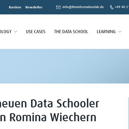
info@theinformationlab.de
+49 40 2
Karriere
Newsletter
OLOGY
USE CASES
THE DATA SCHOOL
LEARNING
neuen Data Schooler
an Romina Wiechern