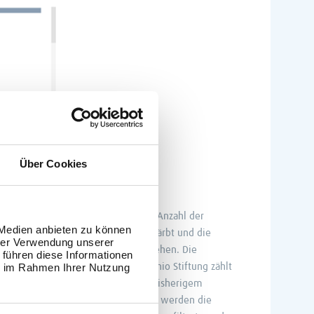
Über Cookies
rte gibt einen Überblick über die Anzahl der
 Medien anbieten zu können
 Balken ist nach Altersgruppen gefärbt und die
hrer Verwendung unserer
o Kategorie nach der Stiftung zu sehen. Die
 führen diese Informationen
o weiter bestehen: Die Amadeu Antonio Stiftung zählt
ie im Rahmen Ihrer Nutzung
um ein Verdachtsfall, wenn es nach bisherigem
änder auf der Karte ausgewählt sind, werden die