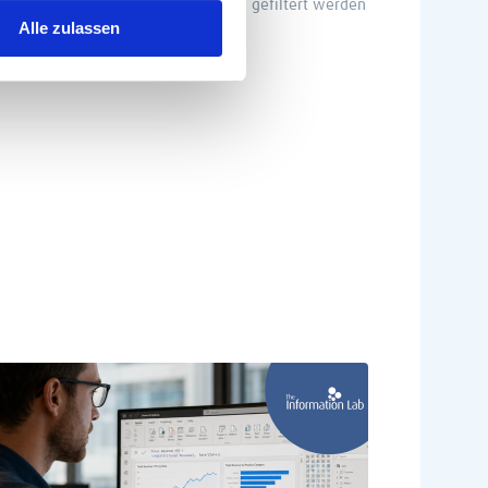
n Jahresfilter, mit dem nach Jahren gefiltert werden
Alle zulassen
Public-Profile
veröffentlicht.