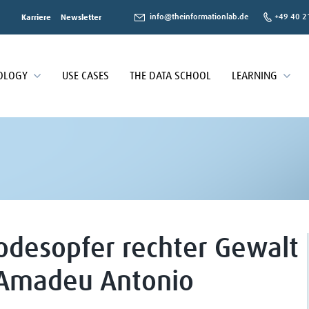
info@theinformationlab.de
+49 40 2
Karriere
Newsletter
OLOGY
USE CASES
THE DATA SCHOOL
LEARNING
Todesopfer rechter Gewalt
„Amadeu Antonio