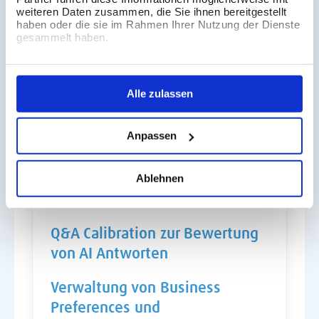
das Problem unzuverlässiger AI
weiteren Daten zusammen, die Sie ihnen bereitgestellt
haben oder die sie im Rahmen Ihrer Nutzung der Dienste
Antworten und setzt stark auf
gesammelt haben.
semantische Modelle als
Fundament. Einige interessante
Funktionen:
Alle zulassen
AI generierte
Anpassen
Feldbeschreibungen
Ablehnen
Erkennung ähnlicher oder
duplizierter Assets
Q&A Calibration zur Bewertung
von AI Antworten
Verwaltung von Business
Preferences und