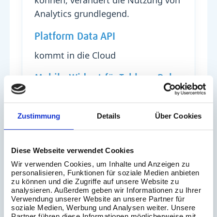
Analytics grundlegend.
Platform Data API
kommt in die Cloud
Mobile Widget für Tableau Pulse
Jetzt kann man KPIs ganz einfach
per Handy verfolgen.
Zustimmung
Details
Über Cookies
Diese Webseite verwendet Cookies
Wir verwenden Cookies, um Inhalte und Anzeigen zu
Tableau Next
personalisieren, Funktionen für soziale Medien anbieten
zu können und die Zugriffe auf unsere Website zu
analysieren. Außerdem geben wir Informationen zu Ihrer
Verwendung unserer Website an unsere Partner für
Salesforce adressiert dort sehr aktiv
soziale Medien, Werbung und Analysen weiter. Unsere
Partner führen diese Informationen möglicherweise mit