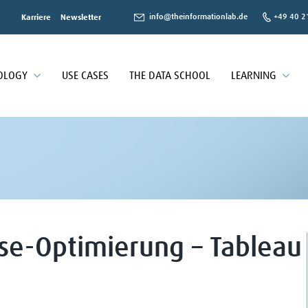
info@theinformationlab.de
+49 40 2
Karriere
Newsletter
OLOGY
USE CASES
THE DATA SCHOOL
LEARNING
se-Optimierung – Tableau