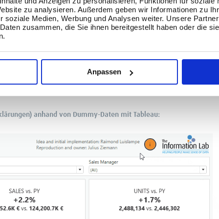
nhalte und Anzeigen zu personalisieren, Funktionen für soziale
Website zu analysieren. Außerdem geben wir Informationen zu I
r soziale Medien, Werbung und Analysen weiter. Unsere Partner
 Daten zusammen, die Sie ihnen bereitgestellt haben oder die s
n.
ng zur Performance-Analyse
, das spezifische Aspekte der tatsächlichen Verkäufe, der Zielwerte 
Anpassen
gle Numbers) sind wichtige Kennzahlen auf einen Blick zu erkennen und 
 von traditionellen Tabellenberichten zu einer intuitiveren und inte
t Erklärungen) anhand von Dummy-Daten mit Tableau: