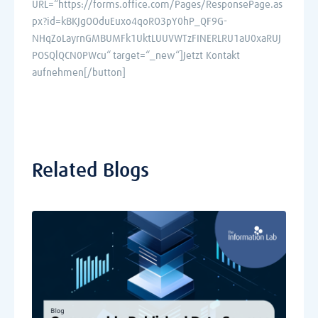
URL=“https://forms.office.com/Pages/ResponsePage.as
px?id=kBKJgOOduEuxo4qoRO3pY0hP_QF9G-
NHqZoLayrnGMBUMFk1UktLUUVWTzFINERLRU1aU0xaRUJ
POSQlQCN0PWcu“ target=“_new“]Jetzt Kontakt
aufnehmen[/button]
Related Blogs