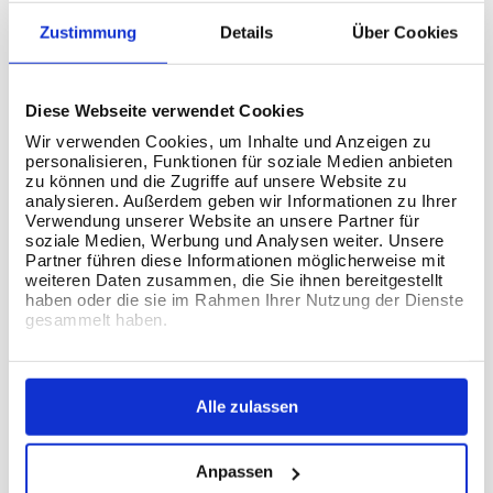
Zustimmung
Details
Über Cookies
Diese Webseite verwendet Cookies
Wir verwenden Cookies, um Inhalte und Anzeigen zu
personalisieren, Funktionen für soziale Medien anbieten
EXTRACT TRANSFORM LOAD
zu können und die Zugriffe auf unsere Website zu
analysieren. Außerdem geben wir Informationen zu Ihrer
Verwendung unserer Website an unsere Partner für
Ein solides ETL ist von entscheidender Bedeutung, da
soziale Medien, Werbung und Analysen weiter. Unsere
es den reibungslosen Fluss der Daten
Partner führen diese Informationen möglicherweise mit
weiteren Daten zusammen, die Sie ihnen bereitgestellt
durch die Datenpipelines sowie die Integrität dieser
haben oder die sie im Rahmen Ihrer Nutzung der Dienste
Daten bestimmt, sobald sie das Data Warehouse
gesammelt haben.
erreichen. Unsere Dateningenieure kennen die
Feinheiten dieser Prozesse und können sie so
Alle zulassen
optimieren, dass sie den Anforderungen entsprechen,
unabhängig von Quelle und Ziel.
Anpassen